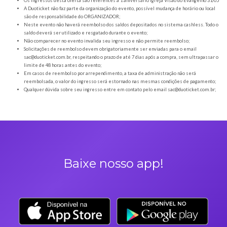
02/06- 19:00
Orientações gerais
É obrigatória a apresentação do ingresso em forma digital, juntamente com o
DOCUMENTO OFICIAL COM FOTO para a entrada no evento;
Os Ingressos desta oferta são referentes à 1 aniversario igreja Visão do Eva
A Duoticket não faz parte da organização do evento, possível mudança de horár
são de responsabilidade do ORGANIZADOR;
Neste evento não haverá reembolso dos saldos depositados no sistema cashl
saldo deverá ser utilizado e resgatado durante o evento;
Não comparecer no evento invalida seu ingresso e não permite reembolso;
Solicitações de reembolso devem obrigatoriamente ser enviadas para o ema
sac@duoticket.com.br
, respeitando o prazo de até 7 dias após a compra, sem u
limite de 48 horas antes do evento;
Em casos de reembolso por arrependimento, a taxa de administração não se
reembolsada, o valor do ingresso será estornado nas mesmas condições de 
Qualquer dúvida sobre seu ingresso entre em contato pelo email
sac@duotic