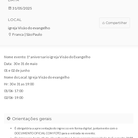
VENDAS ENCERRADAS
DATA
31/05/2025
LOCAL
Compar
igreja Visão do evangelho
Franca | São Paulo
Nome evento: 1º aniversario igreja Visão do Evangelho
Data: 30 e 31 de maio
01 e 02 de junho
Nome do Local: Igreja Visão do evangelho
Hr: 30 e 31 as 19:00
01/06- 17:00