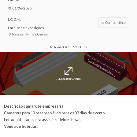
VENDAS ENCERRADAS
DATA
01/06/2025
LOCAL
Compar
Parque de Exposições
Passos | Minas Gerais
MAPA DO EVENTO
CLIQUE PARA ABRIR