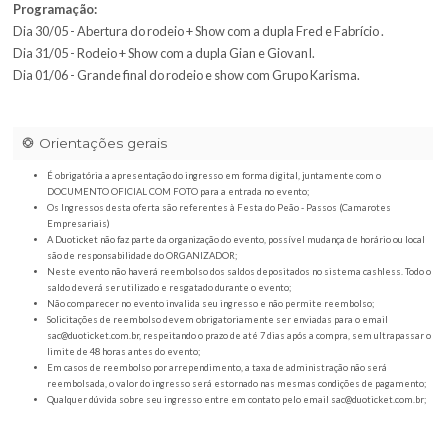
Descrição camarote empresarial:
Camarote para 10 pessoas válido para os 03 dias de evento.
Entrada liberada para assistir rodeio e shows.
Venda de bebidas.
Programação:
Dia 30/05 - Abertura do rodeio + Show com a dupla Fred e Fabrício 
Dia 31/05 - Rodeio + Show com a dupla Gian e GiovanI.
Dia 01/06 - Grande final do rodeio e show com Grupo Karisma.
Orientações gerais
É obrigatória a apresentação do ingresso em forma digital, juntamente com o
DOCUMENTO OFICIAL COM FOTO para a entrada no evento;
Os Ingressos desta oferta são referentes à Festa do Peão - Passos (Camaro
Empresariais)
A Duoticket não faz parte da organização do evento, possível mudança de horár