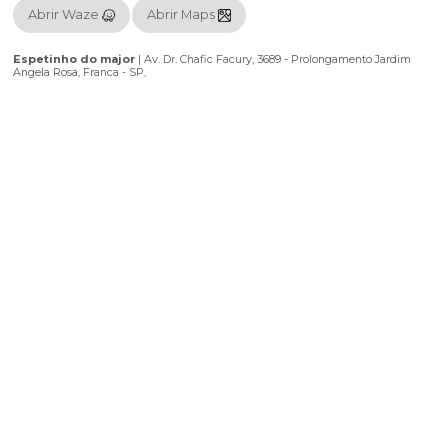
Localização
Utilize o seu aplicativo preferido para chegar ao seu destino.
Abrir Waze
Abrir Maps
Espetinho do major
|
Av. Dr. Chafic Facury, 3689 - Prolongamento 
Angela Rosa, Franca - SP,