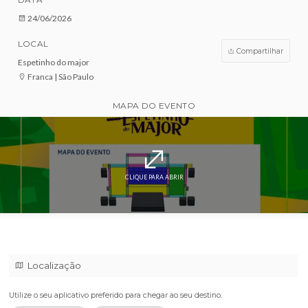
VENDAS ENCERRADAS
DATA
24/06/2026
LOCAL
Compar
Espetinho do major
Franca | São Paulo
MAPA DO EVENTO
CLIQUE PARA ABRIR