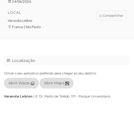
VENDAS ENCERRADAS
DATA
24/06/2026
LOCAL
Compar
Varanda Leblon
Franca | São Paulo
Localização
Utilize o seu aplicativo preferido para chegar ao seu destino.
Abrir Waze
Abrir Maps