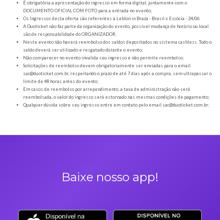
Orientações gerais
É obrigatória a apresentação do ingresso em forma digital, juntamente com o
DOCUMENTO OFICIAL COM FOTO para a entrada no evento;
Os Ingressos desta oferta são referentes à Leblon in Braza - Brasil x Escócia -
A Duoticket não faz parte da organização do evento, possível mudança de horár
são de responsabilidade do ORGANIZADOR;
Neste evento não haverá reembolso dos saldos depositados no sistema cashl
saldo deverá ser utilizado e resgatado durante o evento;
Não comparecer no evento invalida seu ingresso e não permite reembolso;
Solicitações de reembolso devem obrigatoriamente ser enviadas para o ema
sac@duoticket.com.br
, respeitando o prazo de até 7 dias após a compra, sem u
limite de 48 horas antes do evento;