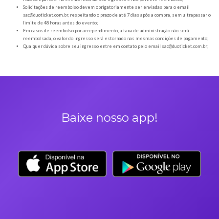
Orientações gerais
É obrigatória a apresentação do ingresso em forma digital, juntamente com o
DOCUMENTO OFICIAL COM FOTO para a entrada no evento;
Os Ingressos desta oferta são referentes à Forró COC 2026
A Duoticket não faz parte da organização do evento, possível mudança de horár
são de responsabilidade do ORGANIZADOR;
Neste evento não haverá reembolso dos saldos depositados no sistema cashl
saldo deverá ser utilizado e resgatado durante o evento;
Não comparecer no evento invalida seu ingresso e não permite reembolso;
Solicitações de reembolso devem obrigatoriamente ser enviadas para o ema
sac@duoticket.com.br
, respeitando o prazo de até 7 dias após a compra, sem u