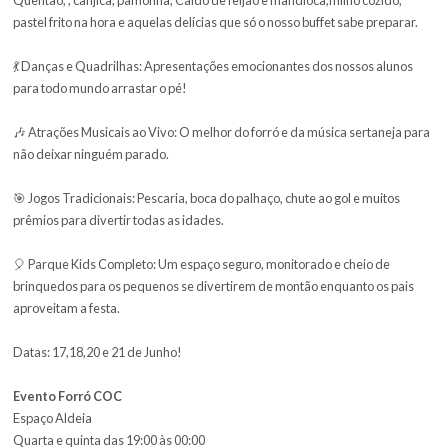
inesquecíveis com quem você ama. Montamos uma estrutura imp
para receber toda a nossa comunidade escolar e amigos!
O que espera por você nessa festança:
🍔 Muita Comida Típica: Um verdadeiro festival gastronômico juni
Quentão, , canjica, pamonha, Caldo de feijão e mandioca,milho coz
pastel frito na hora e aquelas delícias que só o nosso buffet sabe pr
💃 Danças e Quadrilhas: Apresentações emocionantes dos nossos 
para todo mundo arrastar o pé!
🎶 Atrações Musicais ao Vivo: O melhor do forró e da música serta
não deixar ninguém parado.
🎯 Jogos Tradicionais: Pescaria, boca do palhaço, chute ao gol e mu
prêmios para divertir todas as idades.