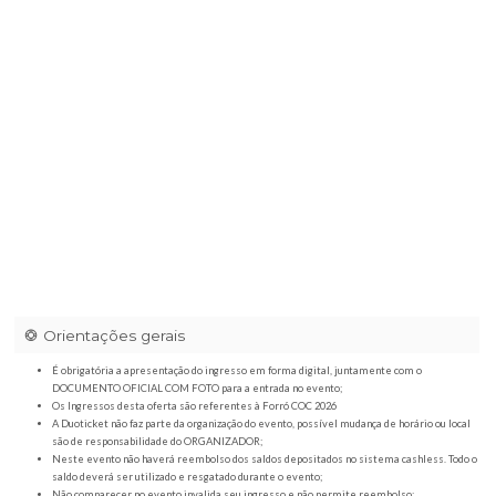
Espaço Aldeia - 17/06 á 20/06
|
MG-050, KM 253 - Zona rural, Pass