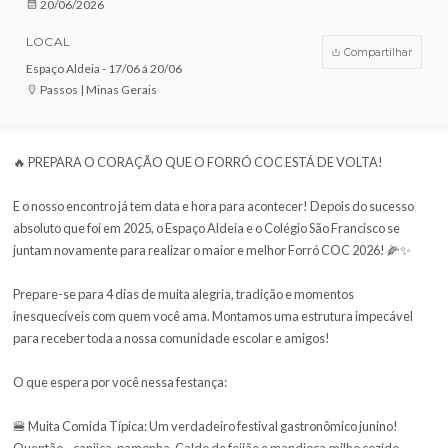
VENDAS ENCERRADAS
DATA
20/06/2026
LOCAL
Compar
Espaço Aldeia - 17/06 á 20/06
Passos | Minas Gerais
🔥 PREPARA O CORAÇÃO QUE O FORRÓ COC ESTÁ DE VOLTA
E o nosso encontro já tem data e hora para acontecer! Depois do s
absoluto que foi em 2025, o Espaço Aldeia e o Colégio São Francisc
juntam novamente para realizar o maior e melhor Forró COC 202
Prepare-se para 4 dias de muita alegria, tradição e momentos