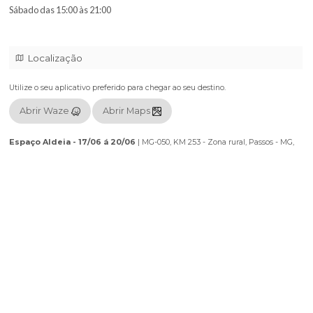
🎈 Parque Kids Completo: Um espaço seguro, monitorado e cheio 
brinquedos para os pequenos se divertirem de montão enquanto o
aproveitam a festa.
Datas: 17,18,20 e 21 de Junho!
Evento Forró COC
Espaço Aldeia
Quarta e quinta das 19:00 às 00:00
Sábado das 15:00 às 21:00
Localização
Utilize o seu aplicativo preferido para chegar ao seu destino.
Abrir Waze
Abrir Maps