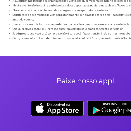
Orientações gerais
É obrigatória a apresentação do ingresso em forma digital
Os Ingressos desta oferta são referentes à Feijoada Winter 
A Duoticket não faz parte da organização do evento, possível
Neste evento não haverá reembolso dos saldos depositados no 
Não comparecer no evento invalida seu ingresso e não permi
Solicitações de reembolso devem obrigatoriamente ser envia
antes do evento;
Em casos de reembolso por arrependimento, a taxa de admini
Qualquer dúvida sobre seu ingresso entre em contato pelo em