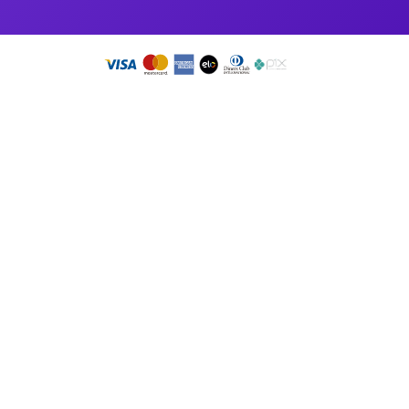
a transferência do mesmo na aba "Meus Ingressos";
1x no prazo máximo de 48h antes do início do evento.
so app!