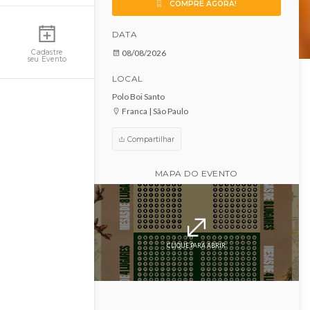
Feijoada Winter 2026
Minha Conta
COMPRE AGORA!
DATA
08/08/2026
Cadastre
seu Evento
LOCAL
Polo Boi Santo
Franca | São Paulo
Compartilhar
MAPA DO EVENTO