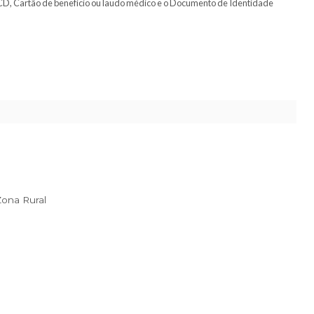
 de Necessidades Especiais (PNE),Direito á Meia Entrada, conforme 
eito à meia-entrada para pessoas com deficiência (PCD) em eventos cul
esentar o documento de PCD, Cartão de benefício ou laudo médico e 
 ao seu destino.