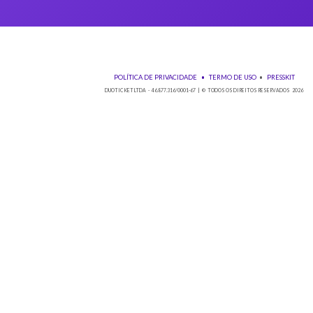
Se o ingresso que você está comprando não é para você, faça 
Os ingressos adquiridos podem ter seu utilizador alterado até 
Baixe nos