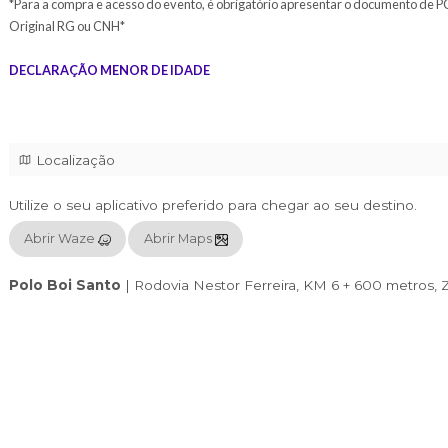
*PCD - Pessoas com Deficiência (PCD) e/ou Portadores
Lei da Meia-Entrada, Lei nº 12.933/2013, garante o dir
*Compra*: Somente na Portaria do Evento
*Para a compra e acesso do evento, é obrigatório apr
Original RG ou CNH*
DECLARAÇÃO MENOR DE IDADE
Localização
Utilize o seu aplicativo preferido para chegar
Abrir Waze
Abrir Maps