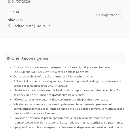
VENDAS ENCERRADAS
DATA
04/07/2026
LOCAL
Compar
Nine Club
Ribeirão Preto | São Paulo
Orientações gerais
É obrigatória a apresentação do ingresso em forma digital, juntamente com o
DOCUMENTO OFICIAL COM FOTO para a entrada no evento;
Os Ingressos desta oferta são referentes à Matheuzinho - Nine
A Duoticket não faz parte da organização do evento, possível mudança de horár
são de responsabilidade do ORGANIZADOR;