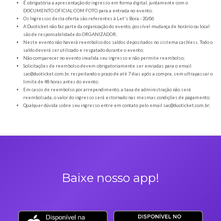
Orientações gerais
É obrigatória a apresentação do ingresso em forma digital, juntamente com o
DOCUMENTO OFICIAL COM FOTO para a entrada no evento;
Os Ingressos desta oferta são referentes à Let's Bora - 20/06
A Duoticket não faz parte da organização do evento, possível mudança de horár
são de responsabilidade do ORGANIZADOR;
Neste evento não haverá reembolso dos saldos depositados no sistema cashl
saldo deverá ser utilizado e resgatado durante o evento;
Não comparecer no evento invalida seu ingresso e não permite reembolso;
Solicitações de reembolso devem obrigatoriamente ser enviadas para o ema
sac@duoticket.com.br
, respeitando o prazo de até 7 dias após a compra, sem u
limite de 48 horas antes do evento;