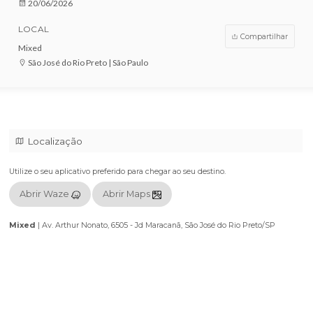
VENDAS ENCERRADAS
DATA
20/06/2026
LOCAL
Compar
Mixed
São José do Rio Preto | São Paulo
Localização
Utilize o seu aplicativo preferido para chegar ao seu destino.
Abrir Waze
Abrir Maps