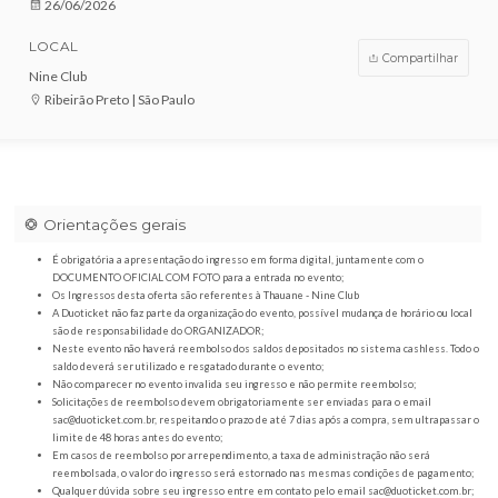
VENDAS ENCERRADAS
DATA
26/06/2026
LOCAL
Compar
Nine Club
Ribeirão Preto | São Paulo
Orientações gerais
É obrigatória a apresentação do ingresso em forma digital, juntamente com o
DOCUMENTO OFICIAL COM FOTO para a entrada no evento;
Os Ingressos desta oferta são referentes à Thauane - Nine Club
A Duoticket não faz parte da organização do evento, possível mudança de horár
são de responsabilidade do ORGANIZADOR;