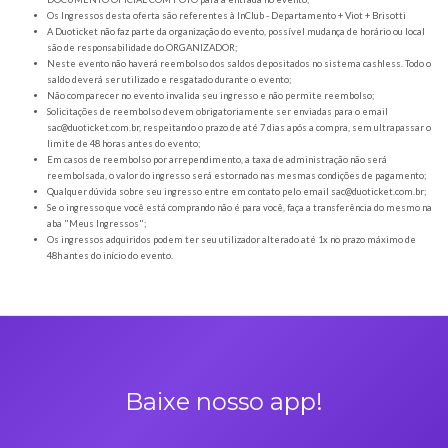
Orientações gerais
É obrigatória a apresentação do ingresso em forma digital, juntamente com o
DOCUMENTO OFICIAL COM FOTO para a entrada no evento;
Os Ingressos desta oferta são referentes à InClub - Departamento + Viot + Br
A Duoticket não faz parte da organização do evento, possível mudança de horár
são de responsabilidade do ORGANIZADOR;
Neste evento não haverá reembolso dos saldos depositados no sistema cashl
saldo deverá ser utilizado e resgatado durante o evento;
Não comparecer no evento invalida seu ingresso e não permite reembolso;
Solicitações de reembolso devem obrigatoriamente ser enviadas para o ema