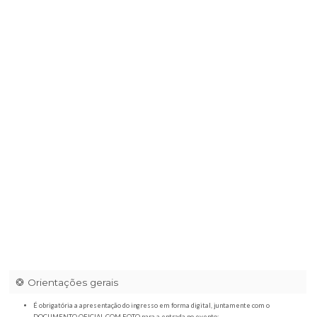
Abrir Waze
Abrir Maps
Villa Eventos / 23h59
|
Rod. Eng. Ronan Rocha, 19304 - Rural, Franc