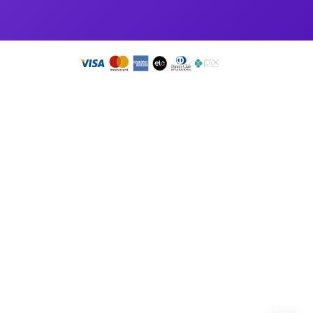
so app!