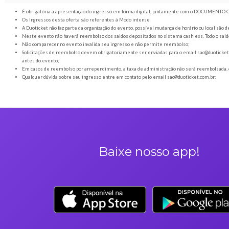
Orientações gerais
É obrigatória a apresentação do ingresso em forma digital
Os Ingressos desta oferta são referentes à Modo intense
A Duoticket não faz parte da organização do evento, possível
Neste evento não haverá reembolso dos saldos depositados no 
Não comparecer no evento invalida seu ingresso e não permi
Solicitações de reembolso devem obrigatoriamente ser envia
antes do evento;
Em casos de reembolso por arrependimento, a taxa de admini
Qualquer dúvida sobre seu ingresso entre em contato pelo em