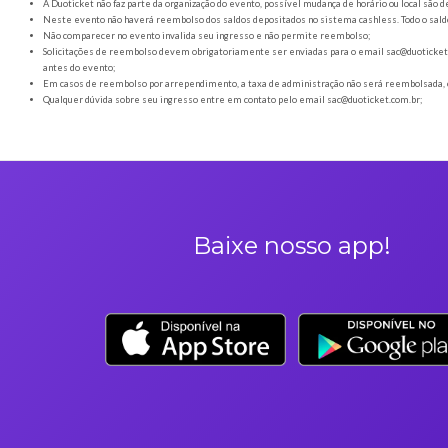
Orientações gerais
É obrigatória a apresentação do ingresso em forma digital
Os Ingressos desta oferta são referentes à Rammstein Cove
A Duoticket não faz parte da organização do evento, possível
Neste evento não haverá reembolso dos saldos depositados no 
Não comparecer no evento invalida seu ingresso e não permi
Solicitações de reembolso devem obrigatoriamente ser envia
antes do evento;
Em casos de reembolso por arrependimento, a taxa de admini
Qualquer dúvida sobre seu ingresso entre em contato pelo em