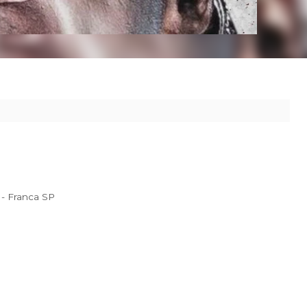
 ao seu destino.
s, 2210 Rec. Itambé - Franca SP