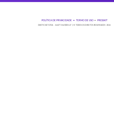
Baixe nos
POLÍTICA DE PRIVACIDADE
•
TE
DUOTICKET LTDA - 46.877.316/0001-67 | © TO